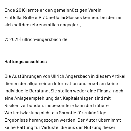
Ende 2016 lernte er den gemeinnützigen Verein
EinDollarBrille e.V. / OneDollarGlasses kennen, bei dem er
sich seitdem ehrenamtlich engagiert.
© 2025 | ullrich-angersbach.de
Haftungsausschluss
Die Ausführungen von Ullrich Angersbach in diesem Artikel
dienen der allgemeinen Information und ersetzen keine
individuelle Beratung. Sie stellen weder eine Finanz- noch
eine Anlageempfehlung dar. Kapitalanlagen sind mit
Risiken verbunden; insbesondere kann die frühere
Wertentwicklung nicht als Garantie für zukünftige
Ergebnisse herangezogen werden. Der Autor übernimmt
keine Haftung für Verluste, die aus der Nutzung dieser