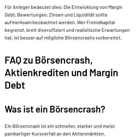
Für Anleger bedeutet dies: Die Entwicklung von Margin
Debt, Bewertungen, Zinsen und Liquidität sollte
aufmerksam beobachtet werden. Wer Fremdkapital
begrenzt, breit diversifiziert und realistische Erwartungen
hat, ist besser auf mögliche Börsencrashs vorbereitet.
FAQ zu Börsencrash,
Aktienkrediten und Margin
Debt
Was ist ein Börsencrash?
Ein Börsencrash ist ein schneller, starker und meist
panikartiger Kursverfall an den Aktienmärkten.