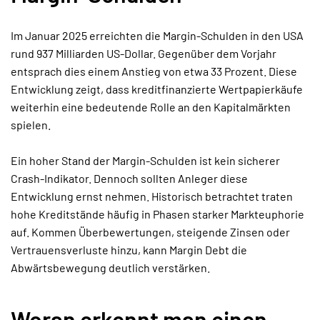
Im Januar 2025 erreichten die Margin-Schulden in den USA
rund 937 Milliarden US-Dollar. Gegenüber dem Vorjahr
entsprach dies einem Anstieg von etwa 33 Prozent. Diese
Entwicklung zeigt, dass kreditfinanzierte Wertpapierkäufe
weiterhin eine bedeutende Rolle an den Kapitalmärkten
spielen.
Ein hoher Stand der Margin-Schulden ist kein sicherer
Crash-Indikator. Dennoch sollten Anleger diese
Entwicklung ernst nehmen. Historisch betrachtet traten
hohe Kreditstände häufig in Phasen starker Markteuphorie
auf. Kommen Überbewertungen, steigende Zinsen oder
Vertrauensverluste hinzu, kann Margin Debt die
Abwärtsbewegung deutlich verstärken.
Woran erkennt man einen