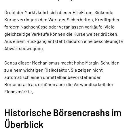
Dreht der Markt, kehrt sich dieser Effekt um. Sinkende
Kurse verringern den Wert der Sicherheiten. Kreditgeber
fordern Nachschüsse oder veranlassen Verkäufe. Viele
gleichzeitige Verkäufe können die Kurse weiter drücken.
Aus einem Rückgang entsteht dadurch eine beschleunigte
Abwärtsbewegung.
Genau dieser Mechanismus macht hohe Margin-Schulden
zu einem wichtigen Risikofaktor. Sie zeigen nicht
automatisch einen unmittelbar bevorstehenden
Börsencrash an, erhöhen aber die Verwundbarkeit der
Finanzmärkte.
Historische Börsencrashs im
Überblick