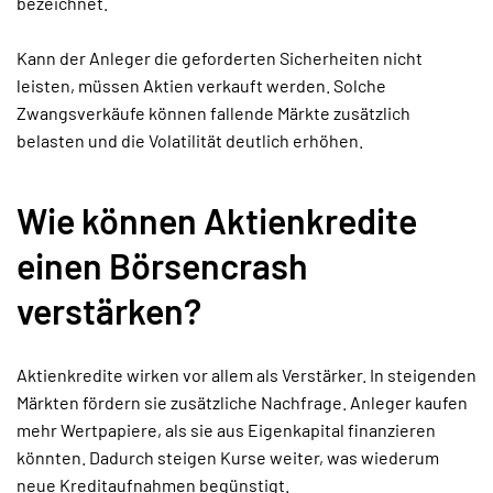
bezeichnet.
Kann der Anleger die geforderten Sicherheiten nicht
leisten, müssen Aktien verkauft werden. Solche
Zwangsverkäufe können fallende Märkte zusätzlich
belasten und die Volatilität deutlich erhöhen.
Wie können Aktienkredite
einen Börsencrash
verstärken?
Aktienkredite wirken vor allem als Verstärker. In steigenden
Märkten fördern sie zusätzliche Nachfrage. Anleger kaufen
mehr Wertpapiere, als sie aus Eigenkapital finanzieren
könnten. Dadurch steigen Kurse weiter, was wiederum
neue Kreditaufnahmen begünstigt.