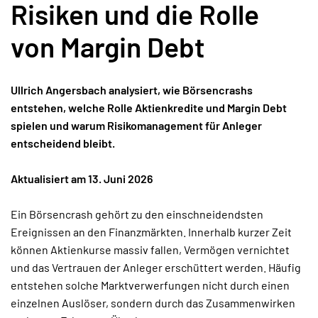
Risiken und die Rolle
von Margin Debt
Ullrich Angersbach analysiert, wie Börsencrashs
entstehen, welche Rolle Aktienkredite und Margin Debt
spielen und warum Risikomanagement für Anleger
entscheidend bleibt.
Aktualisiert am 13. Juni 2026
Ein Börsencrash gehört zu den einschneidendsten
Ereignissen an den Finanzmärkten. Innerhalb kurzer Zeit
können Aktienkurse massiv fallen, Vermögen vernichtet
und das Vertrauen der Anleger erschüttert werden. Häufig
entstehen solche Marktverwerfungen nicht durch einen
einzelnen Auslöser, sondern durch das Zusammenwirken