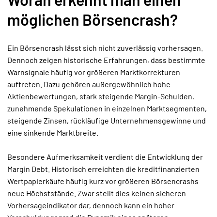
möglichen Börsencrash?
Ein Börsencrash lässt sich nicht zuverlässig vorhersagen.
Dennoch zeigen historische Erfahrungen, dass bestimmte
Warnsignale häufig vor größeren Marktkorrekturen
auftreten. Dazu gehören außergewöhnlich hohe
Aktienbewertungen, stark steigende Margin-Schulden,
zunehmende Spekulationen in einzelnen Marktsegmenten,
steigende Zinsen, rückläufige Unternehmensgewinne und
eine sinkende Marktbreite.
Besondere Aufmerksamkeit verdient die Entwicklung der
Margin Debt. Historisch erreichten die kreditfinanzierten
Wertpapierkäufe häufig kurz vor größeren Börsencrashs
neue Höchststände. Zwar stellt dies keinen sicheren
Vorhersageindikator dar, dennoch kann ein hoher