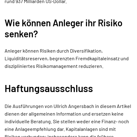
rund 937 Milliarden US-Dollar.
Wie können Anleger ihr Risiko
senken?
Anleger können Risiken durch Diversifikation,
Liquiditätsreserven, begrenzten Fremdkapitaleinsatz und
diszipliniertes Risikomanagement reduzieren.
Haftungsausschluss
Die Ausführungen von Ullrich Angersbach in diesem Artikel
dienen der allgemeinen Information und ersetzen keine
individuelle Beratung. Sie stellen weder eine Finanz- noch
eine Anlageempfehlung dar. Kapitalanlagen sind mit
Risiken verbunden; insbesondere kann die frühere