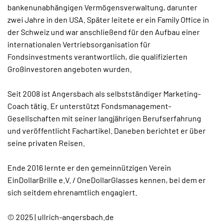
bankenunabhängigen Vermögensverwaltung, darunter
zwei Jahre in den USA. Später leitete er ein Family Office in
der Schweiz und war anschließend für den Aufbau einer
internationalen Vertriebsorganisation für
Fondsinvestments verantwortlich, die qualifizierten
Großinvestoren angeboten wurden.
Seit 2008 ist Angersbach als selbstständiger Marketing-
Coach tätig. Er unterstützt Fondsmanagement-
Gesellschaften mit seiner langjährigen Berufserfahrung
und veröffentlicht Fachartikel. Daneben berichtet er über
seine privaten Reisen.
Ende 2016 lernte er den gemeinnützigen Verein
EinDollarBrille e.V. / OneDollarGlasses kennen, bei dem er
sich seitdem ehrenamtlich engagiert.
© 2025 | ullrich-angersbach.de