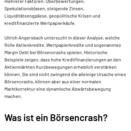
mehrerer Faktoren: Überbewertungen,
Spekulationsblasen, steigende Zinsen,
Liquiditätsengpässe, geopolitische Krisen und
kreditfinanzierte Wertpapierkäufe.
Ullrich Angersbach untersucht in dieser Analyse, welche
Rolle Aktienkredite, Wertpapierkredite und sogenanntes
Margin Debt bei Börsencrashs spielen. Historische
Beispiele zeigen, dass hohe Kreditfinanzierungen an den
Aktienmärkten Kursbewegungen erheblich verstärken
können. Sie sind nicht zwingend die alleinige Ursache eines
Börsencrashs, können aber aus einer normalen
Marktkorrektur eine dynamische Abwärtsbewegung
machen.
Was ist ein Börsencrash?