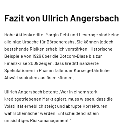
Fazit von Ullrich Angersbach
Hohe Aktienkredite, Margin Debt und Leverage sind keine
alleinige Ursache für Börsencrashs. Sie können jedoch
bestehende Risiken erheblich verstärken. Historische
Beispiele von 1929 über die Dotcom-Blase bis zur
Finanzkrise 2008 zeigen, dass kreditfinanzierte
Spekulationen in Phasen fallender Kurse gefährliche
Abwärtsspiralen auslösen können.
Ullrich Angersbach betont: „Wer in einem stark
kreditgetriebenen Markt agiert, muss wissen, dass die
Volatilität erheblich steigt und abrupte Korrekturen
wahrscheinlicher werden. Entscheidend ist ein
umsichtiges Risikomanagement.“