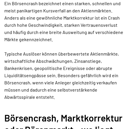
Ein Börsencrash bezeichnet einen starken, schnellen und
meist panikartigen Kursverfall an den Aktienmärkten.
Anders als eine gewöhnliche Marktkorrektur ist ein Crash
durch hohe Geschwindigkeit, starken Vertrauensverlust
und häufig durch eine breite Ausweitung auf verschiedene
Märkte gekennzeichnet.
Typische Auslöser können überbewertete Aktienmärkte,
wirtschaftliche Abschwächungen, Zinsanstiege,
Bankenkrisen, geopolitische Ereignisse oder abrupte
Liquiditätsengpässe sein. Besonders gefährlich wird ein
Börsencrash, wenn viele Anleger gleichzeitig verkaufen
müssen und dadurch eine selbstverstärkende
Abwärtsspirale entsteht.
Börsencrash, Marktkorrektur